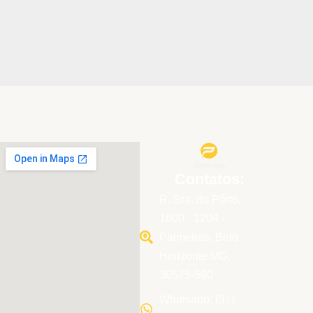
Contatos:
R. Sra. do Pôrto,
1600 - 1204 -
Palmeiras, Belo
Horizonte MG,
30575-590
Whatsapp: (31)